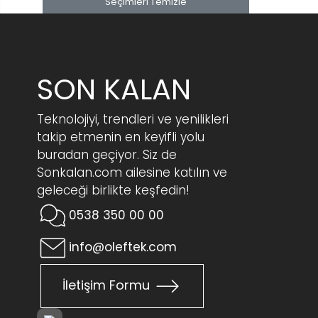
Seçimleri Temizle
Instagram
MatchWornShirt
Meta
SON KALAN
Moonwalkers
New Balance
Teknolojiyi, trendleri ve yenilikleri
Oakley Meta
takip etmenin en keyifli yolu
Olefina
buradan geçiyor. Siz de
Sonkalan.com ailesine katılın ve
Pudgy Penguins
geleceği birlikte keşfedin!
Rabbit
0538 350 00 00
Ray-Ban
Real Madrid FC
info@oleftek.com
Rhode
İletişim Formu
Sonkalan.com Dijital Bakiye
Tavra