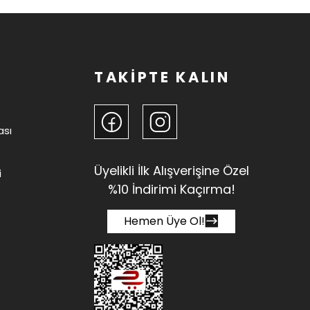
TAKİPTE KALIN
ası
Üyelikli İlk Alışverişine Özel
i
%10 İndirimi Kaçırma!
Hemen Üye Ol!