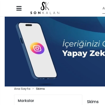
Ana Sayfa
Skims
Markalar
Skims