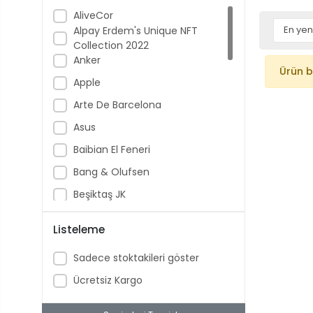
AliveCor
Alpay Erdem's Unique NFT
Collection 2022
Anker
Ürün 
Apple
Arte De Barcelona
Asus
Baibian El Feneri
Bang & Olufsen
Beşiktaş JK
Fenerbahçe SK
Listeleme
Galatasaray SK
Sadece stoktakileri göster
Google
Ücretsiz Kargo
Humane
i-Camera