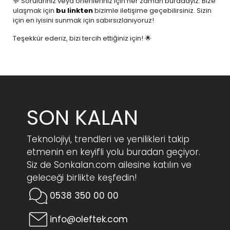
💬 Sorularınız veya önerileriniz için her zaman buradayız. Bize
ulaşmak için
bu linkten
bizimle iletişime geçebilirsiniz. Sizin
için en iyisini sunmak için sabırsızlanıyoruz!
Teşekkür ederiz, bizi tercih ettiğiniz için! 🌟
SON KALAN
Teknolojiyi, trendleri ve yenilikleri takip
etmenin en keyifli yolu buradan geçiyor.
Siz de Sonkalan.com ailesine katılın ve
geleceği birlikte keşfedin!
0538 350 00 00
info@oleftek.com