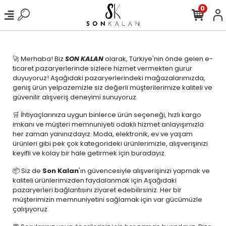
0
🚀 Merhaba! Biz
SON KALAN
olarak, Türkiye'nin önde gelen e-
ticaret pazaryerlerinde sizlere hizmet vermekten gurur
duyuyoruz! Aşağıdaki pazaryerlerindeki mağazalarımızda,
geniş ürün yelpazemizle siz değerli müşterilerimize kaliteli ve
güvenilir alışveriş deneyimi sunuyoruz.
🛒 İhtiyaçlarınıza uygun binlerce ürün seçeneği, hızlı kargo
imkanı ve müşteri memnuniyeti odaklı hizmet anlayışımızla
her zaman yanınızdayız. Moda, elektronik, ev ve yaşam
ürünleri gibi pek çok kategorideki ürünlerimizle, alışverişinizi
keyifli ve kolay bir hale getirmek için buradayız.
📦 Siz de
Son Kalan
'ın güvencesiyle alışverişinizi yapmak ve
kaliteli ürünlerimizden faydalanmak için Aşağıdaki
pazaryerleri bağlantısını ziyaret edebilirsiniz. Her bir
müşterimizin memnuniyetini sağlamak için var gücümüzle
çalışıyoruz.