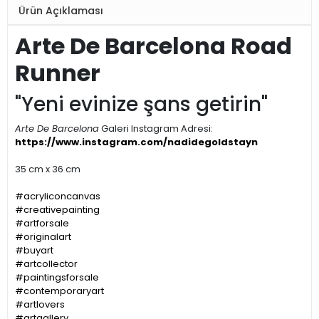
Ürün Açıklaması
Arte De Barcelona Road
Runner
"Yeni evinize şans getirin"
Arte De Barcelona
Galeri Instagram Adresi:
https://www.instagram.com/nadidegoldstayn
35 cm x 36 cm
#acryliconcanvas
#creativepainting
#artforsale
#originalart
#buyart
#artcollector
#paintingsforsale
#contemporaryart
#artlovers
#artgallery