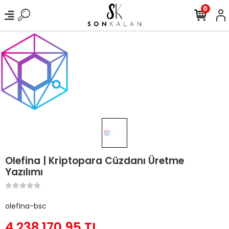
0
Olefina | Kriptopara Cüzdanı Üretme
Yazılımı
olefina-bsc
4.238.170,95 TL