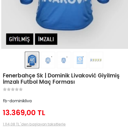
Fenerbahçe Sk | Dominik Livaković Giyilmiş
İmzalı Futbol Maç Forması
fb-dominikliva
13.369,00 TL
1.114,08 TL 'den başlayan taksitlerle